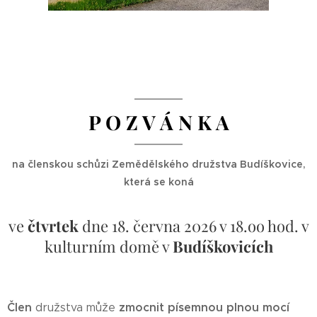
P O Z V Á N K A
na členskou schůzi Zemědělského družstva Budíškovice,
která se koná
ve
čtvrtek
dne 18. června 2026 v 18.oo hod. v
kulturním domě v
Budíškovicích
Člen
zmocnit písemnou plnou mocí
družstva může