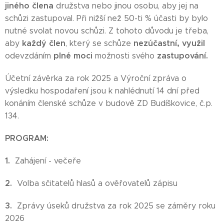
jiného člena
družstva
nebo jinou osobu, aby jej na
schůzi zastupoval. Při nižší než 50-ti % účasti by bylo
nutné svolat novou schůzi. Z tohoto důvodu je třeba,
každý člen
nezúčastní, využil
aby
, který se schůze
plné moci
zastupování.
odevzdáním
možnosti svého
Účetní závěrka za rok 2025 a Výroční zpráva o
výsledku hospodaření jsou k nahlédnutí 14 dní před
konáním členské schůze v budově ZD Budíškovice, č.p.
134.
PROGRAM:
1.
Zahájení
- večeře
2.
Volba sčitatelů hlasů a ověřovatelů zápisu
3.
Zprávy úseků družstva za rok 2025 se záměry roku
2026