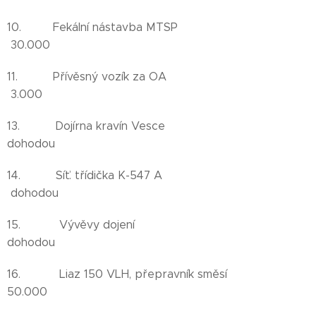
10. Fekální nástavba MTSP
30.000
11. Přívěsný vozík za OA
3.000
13. Dojírna kravín Vesce
dohodou
14. Síť. třídička K-547 A
dohodou
15. Vývěvy dojení
dohodou
16. Liaz 150 VLH, přepravník směsí
50.000