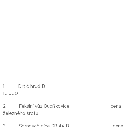
1. Drtič hrud B
10.000
2. Fekální vůz Budíškovice cena
železného šrotu
3. Shrnovač píce SB 44 B cena