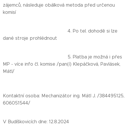
zájemců, následuje obálková metoda před určenou
komisí
4. Po tel. dohodě si lze
dané stroje prohlédnout
5. Platba je možná i přes
MP - více info čl. komise /pan(í) Klepáčková, Pavlásek,
Mátl/
Kontaktní osoba: Mechanizátor ing. Mátl J. /384495125,
606051544/
V Budíškovicích dne: 12.8.2024